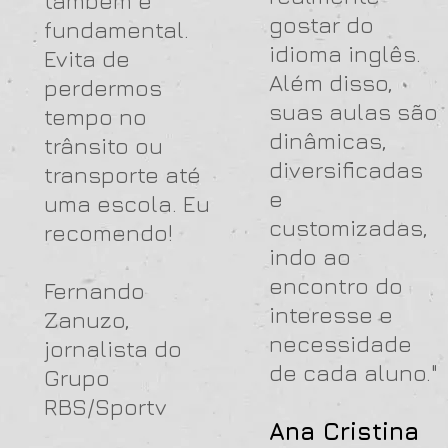
também é
gostar do
fundamental.
idioma inglês.
Evita de
Além disso,
perdermos
suas aulas são
tempo no
dinâmicas,
trânsito ou
diversificadas
transporte até
e
uma escola. Eu
customizadas,
recomendo!
indo ao
encontro do
Fernando
interesse e
Zanuzo,
necessidade
jornalista do
de cada aluno."
Grupo
RBS/Sportv
Ana Cristina