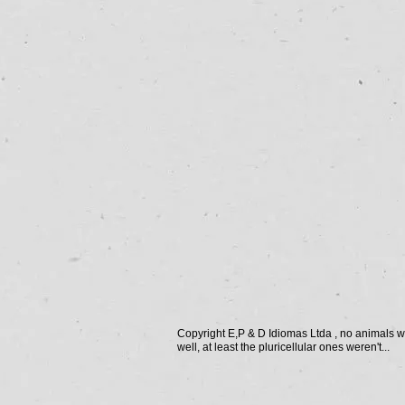
Copyright E,P & D Idiomas Ltda , no animals we
well, at least the pluricellular ones weren't...